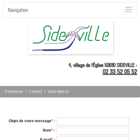
Navigation
4, village de l'Église 50690 SIDEVILLE -
02 33 52 05 52
Commune
Contact
Vous êtes ici
Objet de votre message
*
:
Nom
*
:
E-mail
*
: