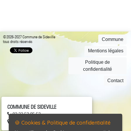
©2026-2027 Commune de Sideville
Commune
tous droits réservés
Mentions légales
Politique de
confidentialité
Contact
COMMUNE DE SIDEVILLE
02 33 52 05 52
4, village de l'Église 50690 SIDEVILLE
🍪 Cookies & Politique de confidentialité