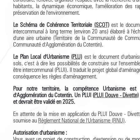
habitants, la dynamique économique, l'amélioration des ra
préservation de l'environnement.
Le Schéma de Cohérence Territoriale
(SCOT)
est le documen
intercommunal à long terme (environ 20 ans) élaboré à l'éche
d'une aire urbaine (Territoire de la Communauté de Commu
Communauté d'Agglomération du Cotentin).
Le Plan Local d'Urbanisme
(PLU)
est le document d'urbanis
sols, c'est à dire les possibilités de construire sur l'ensembl
être intercommunal (PLUI). Il traduit le projet global d'aména
conséquence les règles d'aménagement.
Pour notre territoire, la compétence Urbanisme es
d'Agglomération du Cotentin. Un PLUI (
PLUI Douve - Divette)
et devrait être validé en 2025.
En attente de la mise en application du PLUI Douve - Divet
soumise au
Règlement National de l'Urbanisme (RNU)
.
Autorisation d'urbanisme :
Vous avez un projet de construction, d'extension ou de mod