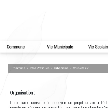
Commune
Vie Municipale
Vie Scolair
Commune
Infos Pratiques
Urbanisme
Vous êtes ici
Organisation :
L'urbanisme consiste à concevoir un projet urbain à l'échell
construire, rénover, organiser l'espace avec la recherche d'un